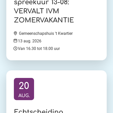
spreekuur 13-08:
VERVALT IVM
ZOMERVAKANTIE
Locatie:
Gemeenschapshuis 't Kwartier
Datum:
13 aug. 2026
Tijd:
Van 16.30 tot 18.00 uur
20
AUG.
Ga naar activiteit:
Echtscheiding