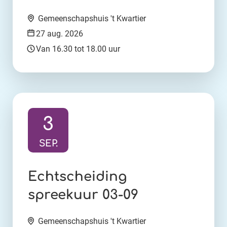
Locatie:
Gemeenschapshuis 't Kwartier
Datum:
27 aug. 2026
Tijd:
Van 16.30 tot 18.00 uur
3
SEP.
Ga naar activiteit:
Echtscheiding
spreekuur 03-09
Locatie:
Gemeenschapshuis 't Kwartier