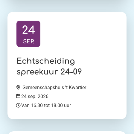
24
SEP.
Ga naar activiteit:
Echtscheiding
spreekuur 24-09
Locatie:
Gemeenschapshuis 't Kwartier
Datum:
24 sep. 2026
Tijd:
Van 16.30 tot 18.00 uur