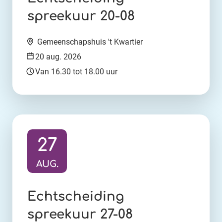
spreekuur 20-08
Locatie:
Gemeenschapshuis 't Kwartier
Datum:
20 aug. 2026
Tijd:
Van 16.30 tot 18.00 uur
27
AUG.
Ga naar activiteit:
Echtscheiding
spreekuur 27-08