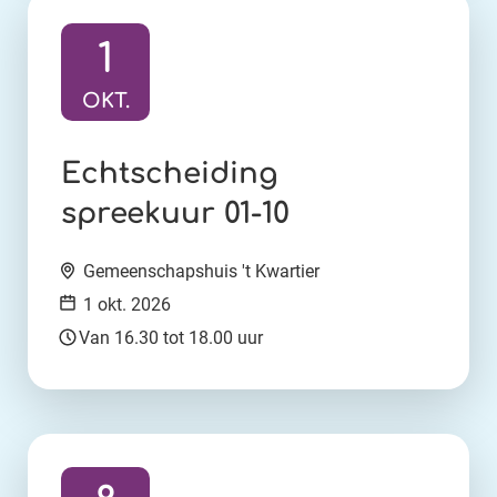
1
OKT.
Ga naar activiteit:
Echtscheiding
spreekuur 01-10
Locatie:
Gemeenschapshuis 't Kwartier
Datum:
1 okt. 2026
Tijd:
Van 16.30 tot 18.00 uur