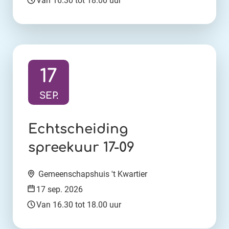
Van 16.30 tot 18.00 uur
17
SEP.
Ga naar activiteit:
Echtscheiding
spreekuur 17-09
Locatie:
Gemeenschapshuis 't Kwartier
Datum:
17 sep. 2026
Tijd:
Van 16.30 tot 18.00 uur