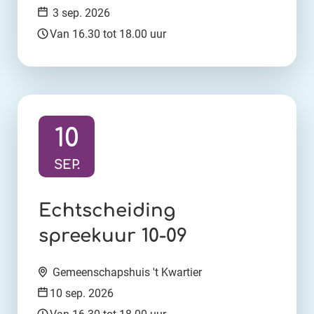
Datum:
3 sep. 2026
Tijd:
Van 16.30 tot 18.00 uur
10
SEP.
Ga naar activiteit:
Echtscheiding
spreekuur 10-09
Locatie:
Gemeenschapshuis 't Kwartier
Datum:
10 sep. 2026
Tijd: