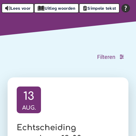
Lees voor
Uitleg woorden
Simpele tekst
Filteren
13
AUG.
Ga naar activiteit:
Echtscheiding