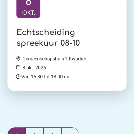
8
OKT.
Ga naar activiteit:
Echtscheiding
spreekuur 08-10
Locatie:
Gemeenschapshuis 't Kwartier
Datum:
8 okt. 2026
Tijd:
Van 16.30 tot 18.00 uur