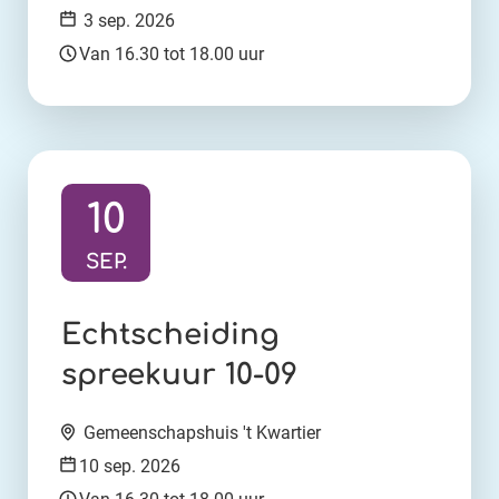
Datum:
3 sep. 2026
Tijd:
Van 16.30 tot 18.00 uur
10
SEP.
Ga naar activiteit:
Echtscheiding
spreekuur 10-09
Locatie:
Gemeenschapshuis 't Kwartier
Datum:
10 sep. 2026
Tijd: