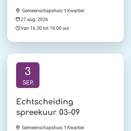
Locatie:
Gemeenschapshuis 't Kwartier
Datum:
27 aug. 2026
Tijd:
Van 16.30 tot 18.00 uur
3
SEP.
Ga naar activiteit:
Echtscheiding
spreekuur 03-09
Locatie:
Gemeenschapshuis 't Kwartier