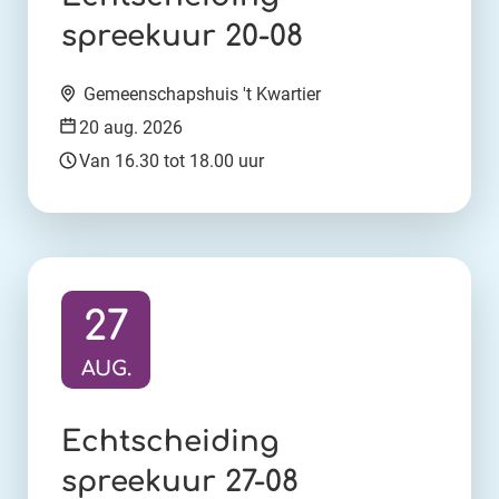
spreekuur 20-08
Locatie:
Gemeenschapshuis 't Kwartier
Datum:
20 aug. 2026
Tijd:
Van 16.30 tot 18.00 uur
27
AUG.
Ga naar activiteit:
Echtscheiding
spreekuur 27-08