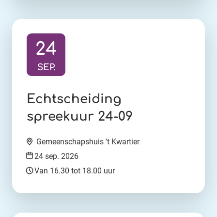
24
SEP.
Ga naar activiteit:
Echtscheiding
spreekuur 24-09
Locatie:
Gemeenschapshuis 't Kwartier
Datum:
24 sep. 2026
Tijd:
Van 16.30 tot 18.00 uur