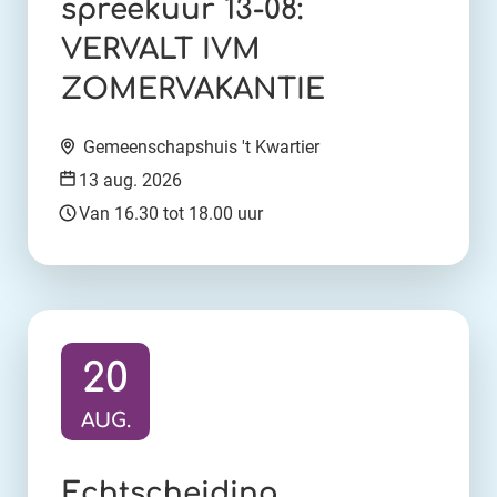
spreekuur 13-08:
VERVALT IVM
ZOMERVAKANTIE
Locatie:
Gemeenschapshuis 't Kwartier
Datum:
13 aug. 2026
Tijd:
Van 16.30 tot 18.00 uur
20
AUG.
Ga naar activiteit:
Echtscheiding