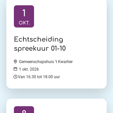
1
OKT.
Ga naar activiteit:
Echtscheiding
spreekuur 01-10
Locatie:
Gemeenschapshuis 't Kwartier
Datum:
1 okt. 2026
Tijd:
Van 16.30 tot 18.00 uur