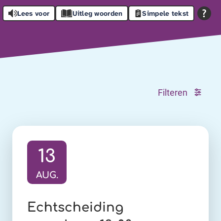
Lees voor
Uitleg woorden
Simpele tekst
Filteren
13
AUG.
Ga naar activiteit:
Echtscheiding