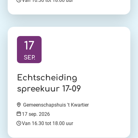
Van 16.30 tot 18.00 uur
17
SEP.
Ga naar activiteit:
Echtscheiding
spreekuur 17-09
Locatie:
Gemeenschapshuis 't Kwartier
Datum:
17 sep. 2026
Tijd:
Van 16.30 tot 18.00 uur