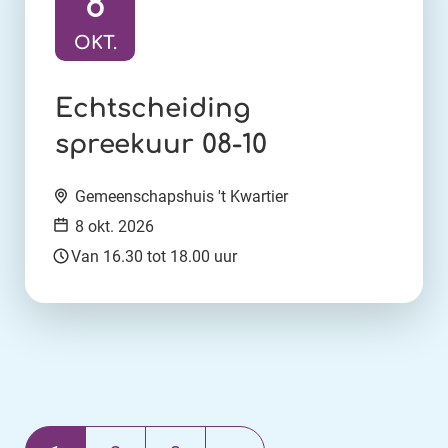
8
OKT.
Ga naar activiteit:
Echtscheiding
spreekuur 08-10
Locatie:
Gemeenschapshuis 't Kwartier
Datum:
8 okt. 2026
Tijd:
Van 16.30 tot 18.00 uur