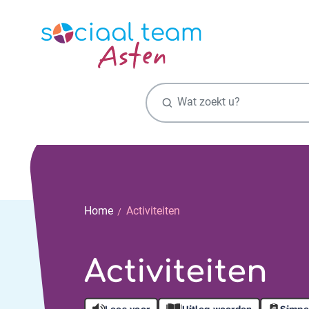
Zoekfunctie
Home
Activiteiten
Activiteiten
Lees voor
Uitleg woorden
Simpe