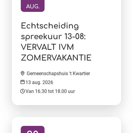
AUG.
Ga naar activiteit:
Echtscheiding
spreekuur 13-08:
VERVALT IVM
ZOMERVAKANTIE
Locatie:
Gemeenschapshuis 't Kwartier
Datum:
13 aug. 2026
Tijd:
Van 16.30 tot 18.00 uur