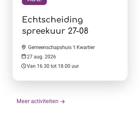
Ga naar activiteit:
Echtscheiding
spreekuur 27-08
Locatie:
Gemeenschapshuis 't Kwartier
Datum:
27 aug. 2026
Tijd:
Van 16.30 tot 18.00 uur
Meer activiteiten