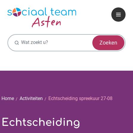
Zoekfunctie
Zoeken
Home
Activiteiten
Echtscheiding spreekuur 27-08
Echtscheiding