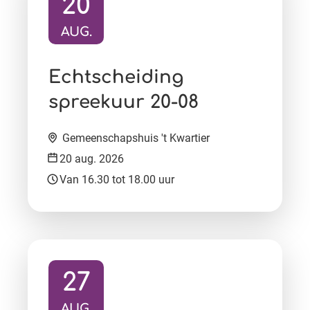
20
AUG.
Ga naar activiteit:
Echtscheiding
spreekuur 20-08
Locatie:
Gemeenschapshuis 't Kwartier
Datum:
20 aug. 2026
Tijd:
Van 16.30 tot 18.00 uur
27
AUG.