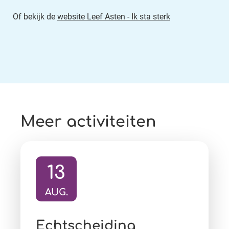
Of bekijk de
website Leef Asten - Ik sta sterk
Meer activiteiten
13
AUG.
Ga naar activiteit:
Echtscheiding