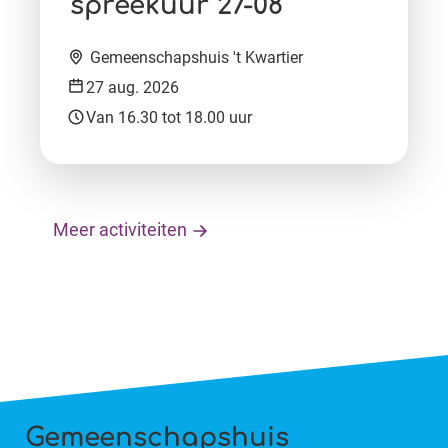
spreekuur 27-08
Locatie:
Gemeenschapshuis 't Kwartier
Datum:
27 aug. 2026
Tijd:
Van 16.30 tot 18.00 uur
Meer activiteiten
Gemeenschapshuis