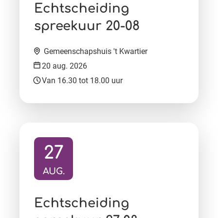
Ga naar activiteit:
Echtscheiding
spreekuur 20-08
Locatie:
Gemeenschapshuis 't Kwartier
Datum:
20 aug. 2026
Tijd:
Van 16.30 tot 18.00 uur
27
AUG.
Ga naar activiteit:
Echtscheiding